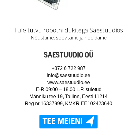
Tule tutvu robotniidukitega Saestuudios
Nõustame, soovitame ja hooldame
SAESTUUDIO OÜ
+372 6 722 987
info@saestuudio.ee
www.saestuudio.ee
E-R 09:00 – 18.00 L.P. suletud
Männiku tee 19, Tallinn, Eesti 11214
Reg nr 16337999, KMKR EE102423640
TEE MEIENI